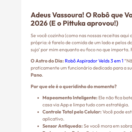
Adeus Vassoura! O Robô que Va
2026 (E o Pittuka aprovou!)
Se você cozinha (como nas nossas receitas aqui d
própria: é farelo de comida de um lado e pelos d
sujo’ por mim enquanto eu foco no que importa. 
O Astro do Dia:
Robô Aspirador Velds 3 em 1
“Nã
praticamente um funcionário dedicado para a sua
Pano
.
Por que ele é o queridinho do momento?
Mapeamento Inteligente:
Ele não fica bat
casa via App e limpa tudo com estratégia.
Controle Total pelo Celular:
Você pode esta
aplicativo.
Sensor Antiqueda:
Se você mora em sobrado