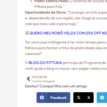
Poder contra Pelos:
O sistema de sucção é 
Pittuka para trás.”
Oportunidade de Ouro:
“Consegui um link espe
e, dependendo da sua região, ele chega aí na su
vida que mais vale a pena hoje.”
🛒
QUERO MEU ROBÔ VELDS COM 25% OFF NO
Ter uma casa inteligente é ter mais tempo para v
faltava para fechar o time da praticidade aqui 
vassoura?
O
BLOG DO PITTUKA
participa do Programa de A
você ajuda o blog a crescer sem pagar nada a mai
ANTERIOR
Cozinha Inteligente
Gostou? Compartilhe com um amigo
Facebook
X