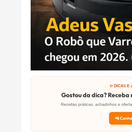
✨ DICAS E
Gostou da dica? Receba m
Receitas práticas, achadinhos e ofe
📲 Conhe