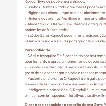
Ragdoll livre de nós e emaranhados.
– Banhos: Banhos a cada 2 a 4 meses podem ser
– Higiene dos olhos: Limpe os olhos diariamen
– Higiene das orelhas: Verifique e limpe as ore
– Alimentação: Ofereça uma dieta de alta qualid
podem levar à obesidade.
– Saúde: Gatos Ragdoll podem ter predisposição 
veterinário são essenciais para garantir a saúde 
Personalidade
:
– Dócil e tranquilo: Ele é conhecido por seu te
apartamento e aprecia momentos de descanso 
– Carinhoso e afetuoso: Apesar de tranquilo, o R
gosta de se aconchegar no colo e receber mass
– Paciente e tolerante: O Ragdoll é um gato pac
animais de estimação. Ele é um animal calmo e t
– Inteligente e brincalhão: O Ragdoll é um anima
brincar com brinquedos interativos e se divertir
Dicas para conquistar o coração do seu Gato R