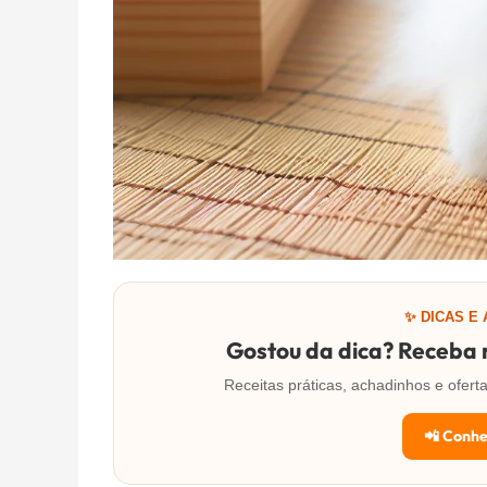
✨ DICAS E
Gostou da dica? Receba m
Receitas práticas, achadinhos e ofe
📲 Conhe