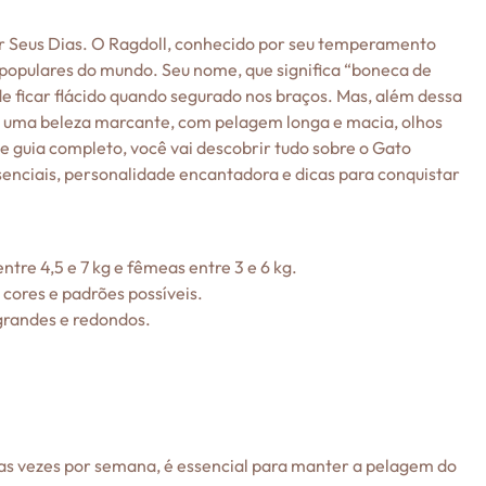
r Seus Dias. O Ragdoll, conhecido por seu temperamento
s populares do mundo. Seu nome, que significa “boneca de
de ficar flácido quando segurado nos braços. Mas, além dessa
ui uma beleza marcante, com pelagem longa e macia, olhos
e guia completo, você vai descobrir tudo sobre o Gato
essenciais, personalidade encantadora e dicas para conquistar
re 4,5 e 7 kg e fêmeas entre 3 e 6 kg.
cores e padrões possíveis.
 grandes e redondos.
as vezes por semana, é essencial para manter a pelagem do